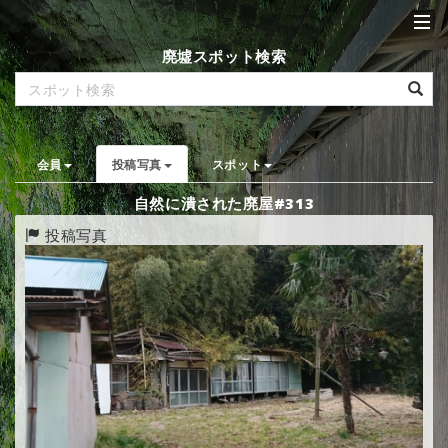
廃墟スポット検索
会員
投稿写真
スポット
自然に潰された廃屋#313
投稿写真